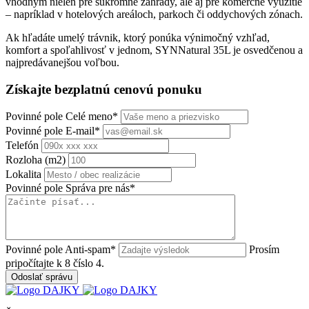
vhodným nielen pre súkromné záhrady, ale aj pre komerčné využitie
– napríklad v hotelových areáloch, parkoch či oddychových zónach.
Ak hľadáte umelý trávnik, ktorý ponúka výnimočný vzhľad,
komfort a spoľahlivosť v jednom, SYNNatural 35L je osvedčenou a
najpredávanejšou voľbou.
Získajte bezplatnú
cenovú ponuku
Povinné pole
Celé meno
*
Povinné pole
E-mail
*
Telefón
Rozloha (m2)
Lokalita
Povinné pole
Správa pre nás
*
Povinné pole
Anti-spam
*
Prosím
pripočítajte k 8 číslo 4.
Odoslať správu