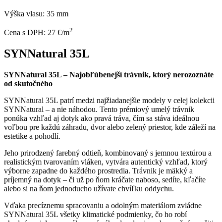
Výška vlasu:
35 mm
2
Cena s DPH:
27 €/m
SYNNatural 35L
SYNNatural 35L – Najobľúbenejší trávnik, ktorý nerozoznáte
od skutočného
SYNNatural 35L patrí medzi najžiadanejšie modely v celej kolekcii
SYNNatural – a nie náhodou. Tento prémiový umelý trávnik
ponúka vzhľad aj dotyk ako pravá tráva, čím sa stáva ideálnou
voľbou pre každú záhradu, dvor alebo zelený priestor, kde záleží na
estetike a pohodlí.
Jeho prirodzený farebný odtieň, kombinovaný s jemnou textúrou a
realistickým tvarovaním vláken, vytvára autentický vzhľad, ktorý
výborne zapadne do každého prostredia. Trávnik je mäkký a
príjemný na dotyk – či už po ňom kráčate naboso, sedíte, kľačíte
alebo si na ňom jednoducho užívate chvíľku oddychu.
Vďaka precíznemu spracovaniu a odolným materiálom zvládne
SYNNatural 35L všetky klimatické podmienky, čo ho robí