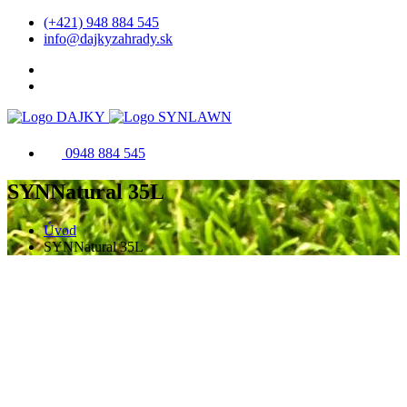
(+421) 948 884 545
info@dajkyzahrady.sk
0948 884 545
SYNNatural 35L
Úvod
SYNNatural 35L